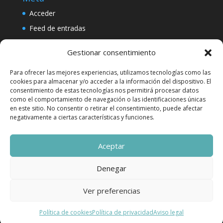
Acceder
Feed de entradas
Feed de comentarios
Gestionar consentimiento
WordPress.org
Para ofrecer las mejores experiencias, utilizamos tecnologías como las
cookies para almacenar y/o acceder a la información del dispositivo. El
consentimiento de estas tecnologías nos permitirá procesar datos
como el comportamiento de navegación o las identificaciones únicas
en este sitio. No consentir o retirar el consentimiento, puede afectar
negativamente a ciertas características y funciones.
Aceptar
Denegar
Ver preferencias
Diseñado por
Elegant Themes
| Desarrollado por
WordPress
Política de cookies
Política de privacidad
Aviso legal